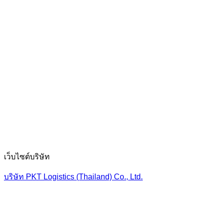
เว็บไซต์บริษัท
บริษัท PKT Logistics (Thailand) Co., Ltd.