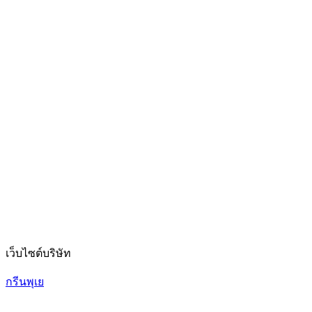
เว็บไซต์บริษัท
กรีนพุเย