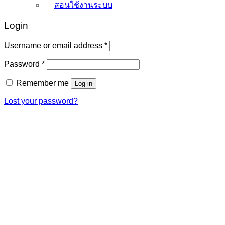
สอนใช้งานระบบ
Login
Required
Username or email address
*
Required
Password
*
Remember me
Log in
Lost your password?