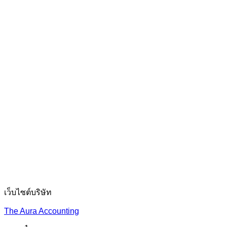
เว็บไซต์บริษัท
The Aura Accounting