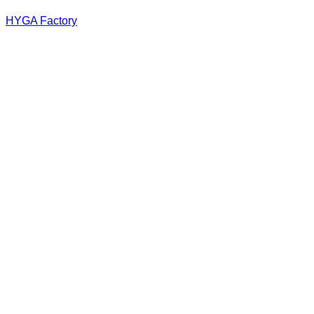
HYGA Factory