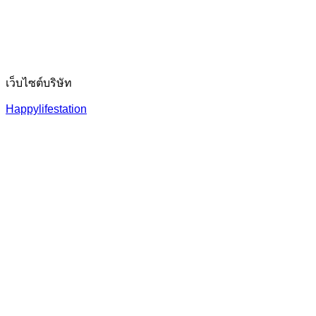
เว็บไซต์บริษัท
Happylifestation