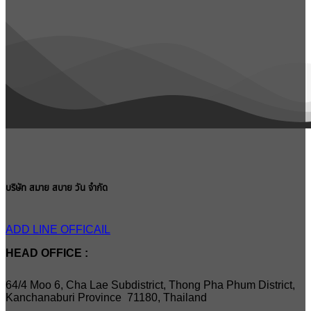
บริษัท สมาย สบาย วัน จำกัด
ADD LINE OFFICAIL
HEAD OFFICE :
64/4 Moo 6, Cha Lae Subdistrict, Thong Pha Phum District,
Kanchanaburi Province 71180, Thailand