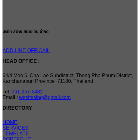
บริษัท สมาย สบาย วัน จำกัด
ADD LINE OFFICAIL
HEAD OFFICE :
64/4 Moo 6, Cha Lae Subdistrict, Thong Pha Phum District,
Kanchanaburi Province 71180, Thailand
Tel.
061-267-6482
Email :
wesitesing@gmail.com
DIRECTORY
HOME
SERVICES
TEMPLATE
PORTFOLIO