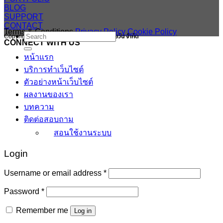
BLOG
SUPPORT
CONTACT
Terms & Conditions
Privacy Policy
Cookie Policy
Search
Copyright 2026 ©
สงวนสิทธิ บริษัทสมายสบายวัน จำกัด
CONNECT WITH US
for:
หน้าแรก
บริการทำเว็บไซต์
ตัวอย่างหน้าเว็บไซต์
ผลงานของเรา
บทความ
ติดต่อสอบถาม
สอนใช้งานระบบ
Login
Required
Username or email address
*
Required
Password
*
Remember me
Log in