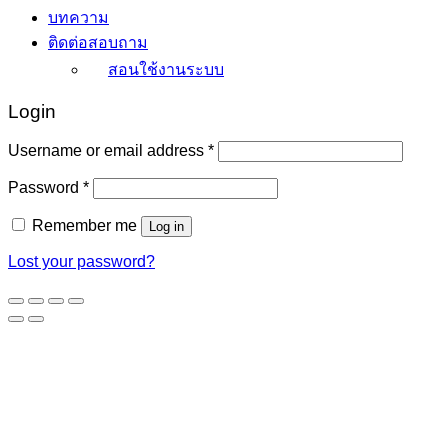
บทความ
ติดต่อสอบถาม
สอนใช้งานระบบ
Login
Required
Username or email address
*
Required
Password
*
Remember me
Log in
Lost your password?