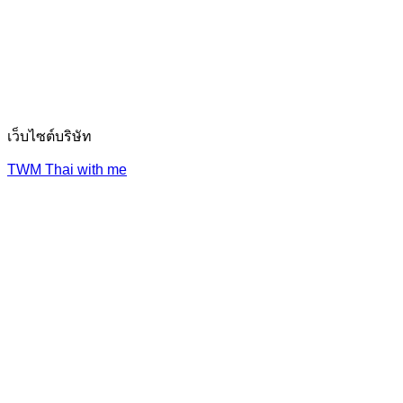
เว็บไซต์บริษัท
TWM Thai with me