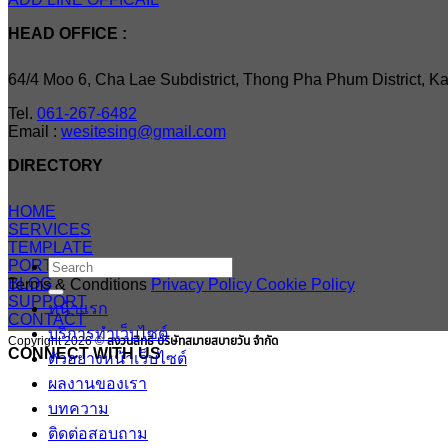
HEAD OFFICE :
64/4 Moo 6, Cha Lae Subdistrict, Thong Pha Phum District, 
Tel.
061-267-6482
Email :
wesitesing@gmail.com
DIRECTORY
HOME
SERVICES
TEMPLATE
Search
PORTFOLIO
for:
BLOG
Terms & Conditions
Privacy Policy
Cookie Policy
SUPPORT
หน้าแรก
CONTACT
บริการทำเว็บไซต์
Copyright 2026 ©
สงวนสิทธิ บริษัทสมายสบายวัน จำกัด
CONNECT WITH US
ตัวอย่างหน้าเว็บไซต์
ผลงานของเรา
บทความ
ติดต่อสอบถาม