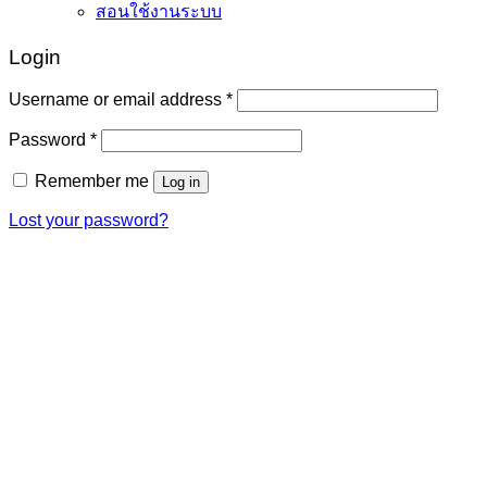
สอนใช้งานระบบ
Login
Required
Username or email address
*
Required
Password
*
Remember me
Log in
Lost your password?